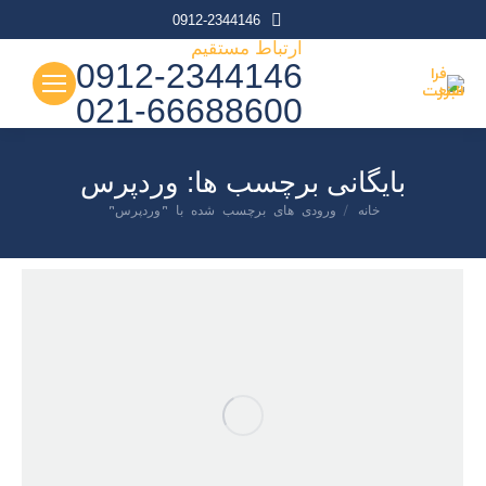
0912-2344146
ارتباط مستقیم
0912-2344146
021-66688600
بایگانی برچسب ها:
وردپرس
شما اینجا هستید:
خانه
ورودی های برچسب شده با "وردپرس"