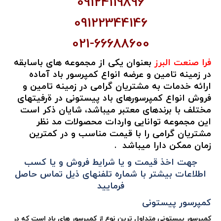
09124119896
09122344146
021-66688600
فرا صنعت البرز
بعنوان یکی از مجموعه های باسابقه
در زمینه تامین و عرضه انواع کمپرسور باد
آماده
ارائه خدمات به مشتریان گرامی در زمینه تامین و
فروش انواع کمپرسورهای باد پیستونی در ةرفیتهای
مختلف
با برندهای معتبر
میباشد، شایان ذکر است
این مجموعه توانایی واردات محصولات مد نظر
مشتریان گرامی را با قیمت مناسب و در کمترین
زمان ممکن دارا میباشد
.
جهت اخذ قیمت و یا شرایط فروش و یا کسب
اطلاعات بیشتر با شماره تلفنهای ذیل تماس حاصل
فرمایید
کمپرسور پیستونی
کمپرسور پیستونی متداول ترین نوع از کمپرسور های باد است که در