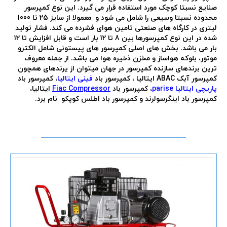
صنایع نسبتا کوچک مورد استفاده قرار می گیرد. این نوع کمپرسور
محدوده نسبتا وسیعی را شامل می شود و معمولا از سایز 25 تا 1000
لیتری در کارگاه های صنعتی تامین هوای فشرده می کند. فشار تولید
شده در این نوع کمپرسورها بین 8 تا 12 بار است و قابل افزایش تا 12
بار می باشد. بخش های اصلی کمپرسور های پیستونی شامل الکترو
موتور، بلوکه هواساز و مخزن ذخیره هوا می باشد. از جمله معروف
ترین برندهای سازنده کمپرسور در جهان میتوان از یرندهای همچون
کمپرسور آبک ABAC ایتالیا ، کمپرسور باد
فینی ایتالیا
، کمپرسور باد
پاریچی ایتالیا parise
، کمپرسور باد
Fiac Compressor
ایتالیا،
کمپرسور باد اینگرسولرند و کمپرسور باد اطلس کوپکو نام برد.