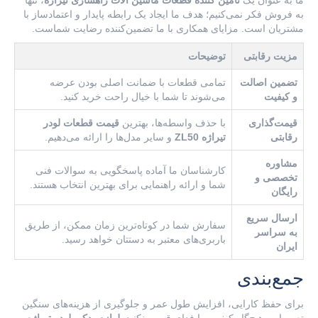
ما به عنوان یک
تامین کننده قطعات ماشین آلات راهسازی تیراژه
، تنها
به فروش فکر نمی‌کنیم؛ هدف ما ایجاد یک رابطه پایدار و اعتمادساز با
مشتریان است. مزایای همکاری با ما تضمین‌کننده رضایت شماست.
مزیت رقابتی
توضیحات
تضمین اصالت
تمامی قطعات با ضمانت اصلی بودن عرضه
و کیفیت
می‌شوند تا شما با خیال راحت خرید کنید.
قیمت‌گذاری
با حذف واسطه‌ها، بهترین
قیمت قطعات لودر
رقابتی
تیراژه ZL50
و سایر مدل‌ها را ارائه می‌دهیم.
مشاوره
کارشناسان ما آماده پاسخگویی به سوالات فنی
تخصصی و
شما و ارائه راهنمایی برای بهترین انتخاب هستند.
رایگان
ارسال سریع
سفارش شما در کوتاه‌ترین زمان ممکن، از طریق
به سراسر
باربری‌های معتبر به دستتان خواهد رسید.
ایران
جمع‌بندی
برای حفظ کارایی، افزایش طول عمر و جلوگیری از هزینه‌های سنگین