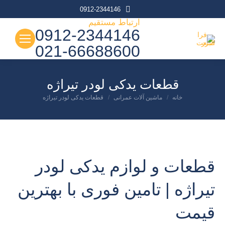
0912-2344146
ارتباط مستقیم
0912-2344146
021-66688600
قطعات یدکی لودر تیراژه
شما اینجا هستید:
خانه
ماشین آلات عمرانی
قطعات یدکی لودر تیراژه
قطعات و لوازم یدکی لودر
تیراژه | تامین فوری با بهترین
قیمت