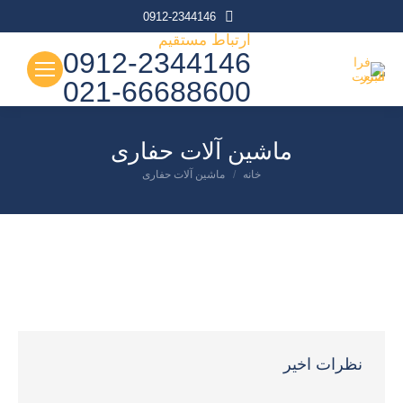
0912-2344146
ارتباط مستقیم
0912-2344146
021-66688600
ماشین آلات حفاری
شما اینجا هستید:
خانه
ماشین آلات حفاری
نظرات اخیر