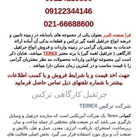
09122344146
021-66688600
فرا صنعت البرز
بعنوان یکی از مجموعه های باسابقه در زمینه تامین و
عرضه انواع جرثقیل لقمه گیر ترکس و قطعات یدکی آن
آماده ارائه
خدمات به مشتریان گرامی در زمینه واردات و فروش انواع جرثقیل
کارگاهی ( جرثقیل لقمه گیر)
با برند معتبر
TEREX
میباشد، شایان ذکر
است این مجموعه توانایی واردات محصولات مد نظر مشتریان گرامی
را با قیمت مناسب و در کمترین زمان ممکن دارا میباشد
.
جهت اخذ قیمت و یا شرایط فروش و یا کسب اطلاعات
بیشتر با شماره تلفنهای ذیل تماس حاصل فرمایید
جرثقیل کارگاهی ترکس
شرکت ترکس TEREX
کمپان
ی
Terex
یک شرکت آمریکایی است که سازنده جرثقیل و وسایل
بارگیری می باشد که در صنعت های مختلفی از جمله ساخت و ساز،
زیرساخت، استخراج، بازیافت، انرژی، معدن، حمل و نقل، پالایش و
صنعت آب و برق مورد استفاده قرار می گیرد. بخش اصلی فعالیت های