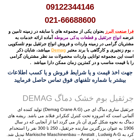
09122344146
021-66688600
فرا صنعت البرز
بعنوان یکی از مجموعه های با سابقه در زمینه تامین و
عرضه
انواع جرثقیل و قطعات یدکی مربوطه
آماده ارائه خدمات به
مشتریان گرامی در زمینه واردات و فروش انواع جرثقیل بوم تلسکوپی
، بوم زنجیری و کارگاهی با برند معتبر
Demag
میباشد، شایان ذکر
است این مجموعه توانایی واردات محصولات مد نظر مشتریان گرامی
را با قیمت مناسب و در کمترین زمان ممکن دارا میباشد .
جهت اخذ قیمت و یا شرایط فروش و یا کسب اطلاعات
بیشتر با شماره تلفنهای فوق تماس حاصل فرمایید
جرثقیل بوم خشک دماگ DEMAG
جرثقیل سازی دماگ ای جی (Demag Crane A.G) تولید کننده ای
آلمانی است که امروزه تحت کنترل کنکرانز فنلاند می باشد. ریشه های
دماگ به نحوه شکل گیری آن باز می گردد اما از آنجایی که در سال
1906 به عنوان بزرگترین سازنده جرثقیل، 250 تا 300 نفر را استخدام
کرد به Markische Maschinenbau – Anstalt , Ludwig A-G تبدیل شد.