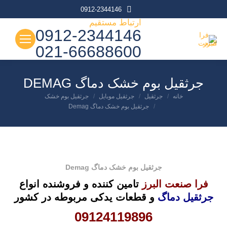
0912-2344146
ارتباط مستقیم
0912-2344146
021-66688600
جرثقیل بوم خشک دماگ DEMAG
شما اینجا هستید:
خانه
جرثقیل
جرثقیل موبایل
جرثقیل بوم خشک
جرثقیل بوم خشک دماگ Demag
جرثقیل بوم خشک دماگ Demag
فرا صنعت البرز
تامین کننده و فروشنده انواع
جرثقیل دماگ
و قطعات یدکی مربوطه
در کشور
09124119896